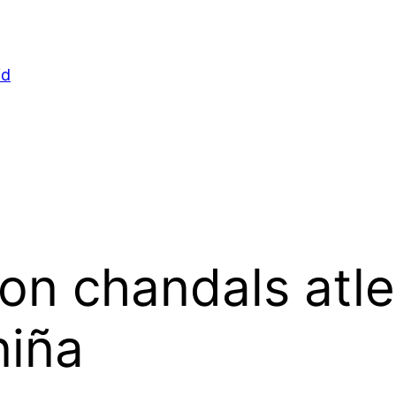
id
n chandals atle
niña