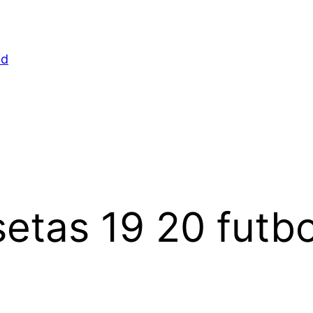
id
etas 19 20 futbo