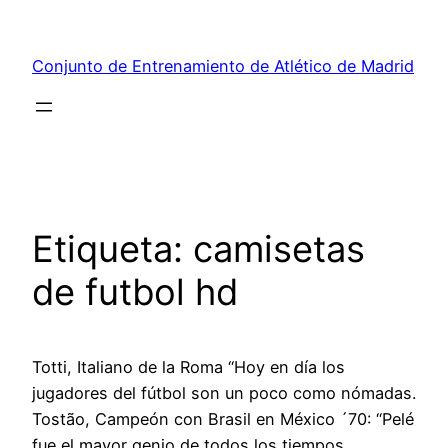
Saltar
al
Conjunto de Entrenamiento de Atlético de Madrid
contenido
Etiqueta:
camisetas
de futbol hd
Totti, Italiano de la Roma “Hoy en día los
jugadores del fútbol son un poco como nómadas.
Tostão, Campeón con Brasil en México ´70: “Pelé
fue el mayor genio de todos los tiempos,