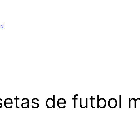
id
etas de futbol 