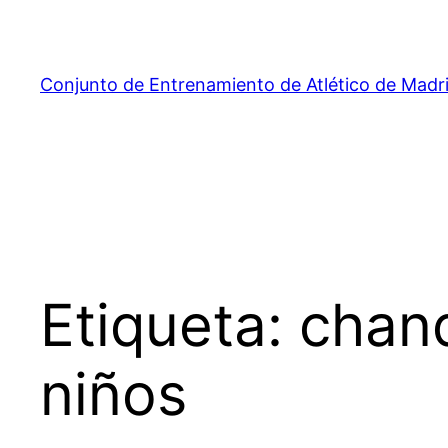
Saltar
al
contenido
Conjunto de Entrenamiento de Atlético de Madr
Etiqueta:
chand
niños