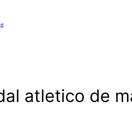
id
al atletico de m