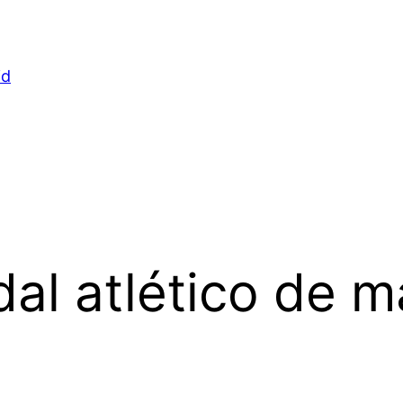
id
al atlético de m