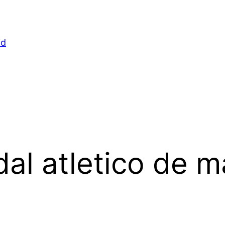
id
al atletico de m