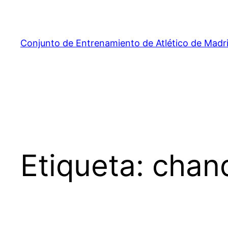
Saltar
al
contenido
Conjunto de Entrenamiento de Atlético de Madr
Etiqueta:
chand