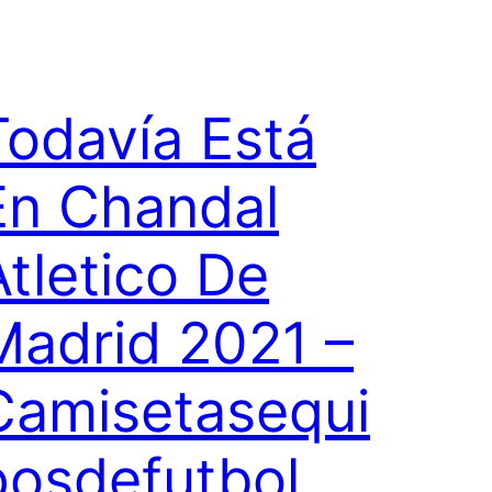
Todavía Está
En Chandal
Atletico De
Madrid 2021 –
Camisetasequi
posdefutbol