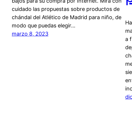
bajos para su compra por Internet. Mira con
cuidado las propuestas sobre productos de
chándal del Atlético de Madrid para niño, de
Ha
modo que puedas elegir…
ma
marzo 8, 2023
a 
de
ch
me
si
en
in
di