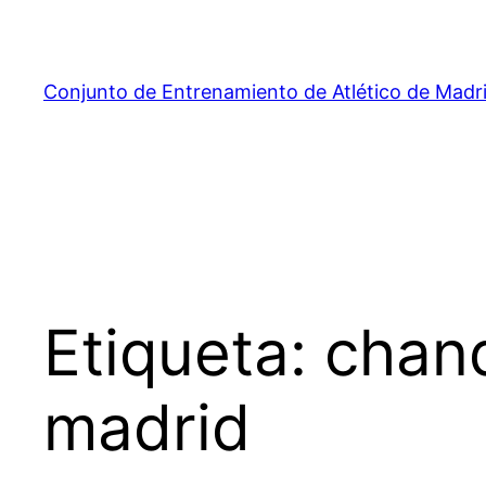
Saltar
al
contenido
Conjunto de Entrenamiento de Atlético de Madr
Etiqueta:
chand
madrid