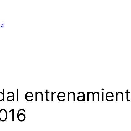
id
al entrenamiento
016