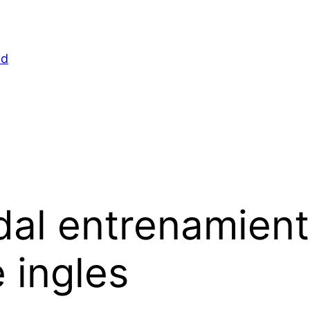
id
al entrenamiento
 ingles