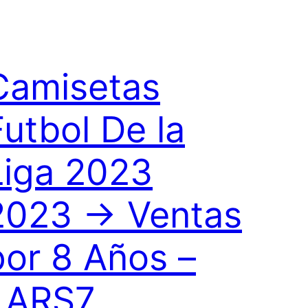
Camisetas
Futbol De la
Liga 2023
2023 → Ventas
por 8 Años –
LARS7