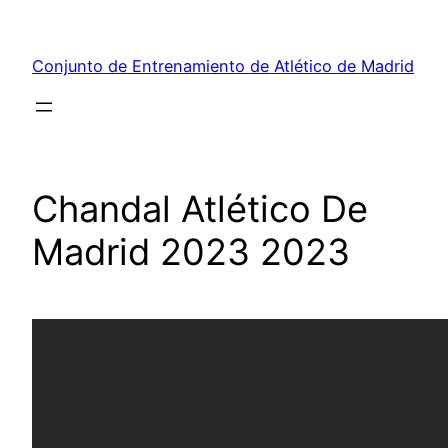
Saltar
al
Conjunto de Entrenamiento de Atlético de Madrid
contenido
Chandal Atlético De
Madrid 2023 2023