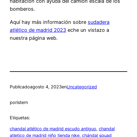
habitación con ayuda del camión escala de los
bomberos.
Aquí hay más información sobre
sudadera
atlético de madrid 2023
eche un vistazo a
nuestra página web.
Publicado
agosto 4, 2023
en
Uncategorized
por
istern
Etiquetas:
chandal atlético de madrid escudo antiguo
, 
chandal
atletico de madrid niño tienda nike
, 
chándal squad