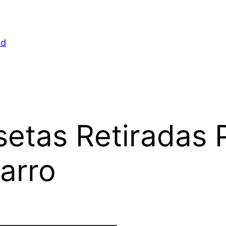
id
etas Retiradas P
arro