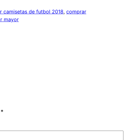
 camisetas de futbol 2018
, 
comprar
or mayor
n
*