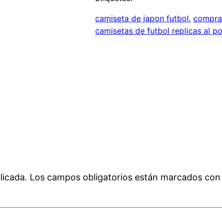
camiseta de japon futbol
, 
comprar
camisetas de futbol replicas al p
licada.
Los campos obligatorios están marcados co