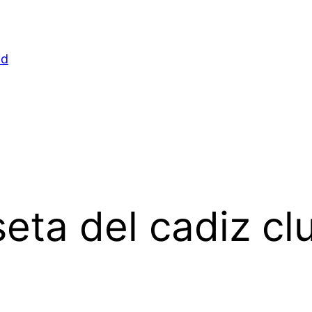
id
eta del cadiz cl