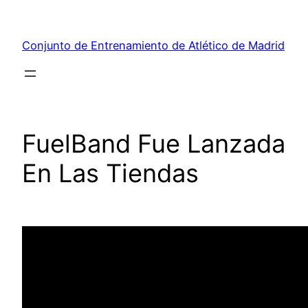
Saltar
al
Conjunto de Entrenamiento de Atlético de Madrid
contenido
FuelBand Fue Lanzada
En Las Tiendas