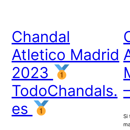
Chandal
Atletico Madrid
2023
TodoChandals.
es
Si
ma