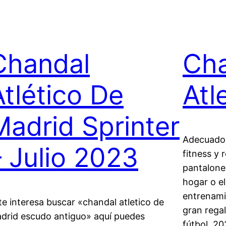
Chandal
Ch
Atlético De
Atl
Madrid Sprinter
Adecuado 
– Julio 2023
fitness y 
pantalones
hogar o el
entrenami
 te interesa buscar «chandal atletico de
gran rega
drid escudo antiguo» aquí puedes
fútbol. 20