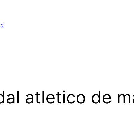
id
al atletico de m