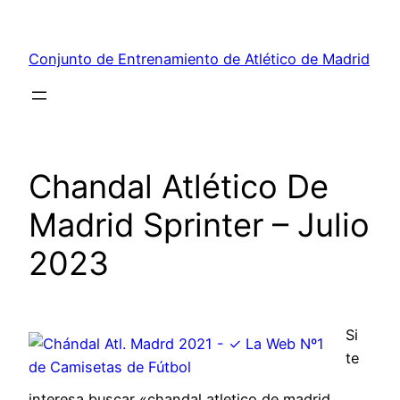
Saltar
al
Conjunto de Entrenamiento de Atlético de Madrid
contenido
Chandal Atlético De
Madrid Sprinter – Julio
2023
Si
te
interesa buscar «chandal atletico de madrid