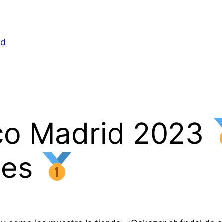
id
ico Madrid 2023
.es