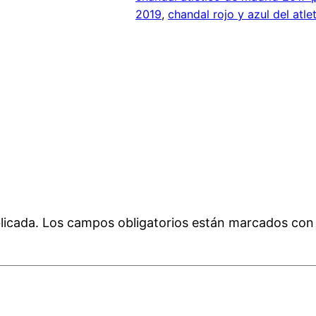
2019
, 
chandal rojo y azul del atl
licada.
Los campos obligatorios están marcados co