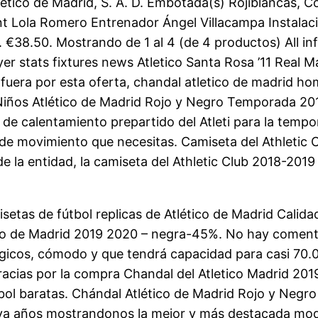
lético de Madrid, S. A. D. Embotada(s) Rojiblancas, 
nt Lola Romero Entrenador Ángel Villacampa Instalac
38.50. Mostrando de 1 al 4 (de 4 productos) All inf
er stats fixtures news Atletico Santa Rosa ’11 Real 
 fuera por esta oferta, chandal atletico de madrid ho
al Niños Atlético de Madrid Rojo y Negro Temporad
e calentamiento prepartido del Atleti para la tempor
d de movimiento que necesitas. Camiseta del Athletic
 de la entidad, la camiseta del Athletic Club 2018-20
setas de fútbol replicas de Atlético de Madrid Calida
co de Madrid 2019 2020 – negra-45%. No hay comentar
ógicos, cómodo y que tendrá capacidad para casi 70.
racias por la compra Chandal del Atletico Madrid 20
utbol baratas. Chándal Atlético de Madrid Rojo y N
años mostrandonos la mejor y más destacada moda d