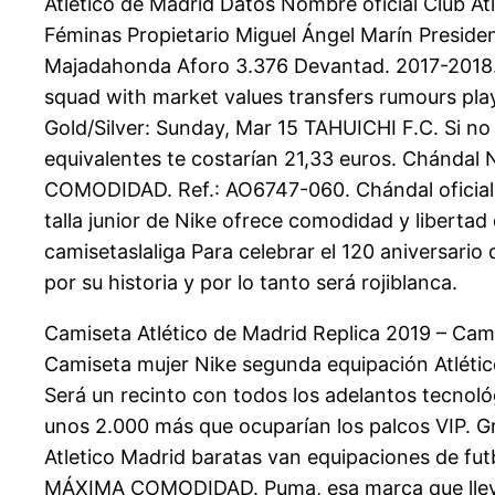
Atlético de Madrid Datos Nombre oficial Club At
Féminas Propietario Miguel Ángel Marín Preside
Majadahonda Aforo 3.376 Devantad. 2017-2018. €
squad with market values transfers rumours play
Gold/Silver: Sunday, Mar 15 TAHUICHI F.C. Si no
equivalentes te costarían 21,33 euros. Chánd
COMODIDAD. Ref.: AO6747-060. Chándal oficial d
talla junior de Nike ofrece comodidad y liberta
camisetaslaliga Para celebrar el 120 aniversario
por su historia y por lo tanto será rojiblanca.
Camiseta Atlético de Madrid Replica 2019 – Cami
Camiseta mujer Nike segunda equipación Atléti
Será un recinto con todos los adelantos tecnol
unos 2.000 más que ocuparían los palcos VIP. G
Atletico Madrid baratas van equipaciones de f
MÁXIMA COMODIDAD. Puma, esa marca que lleva 