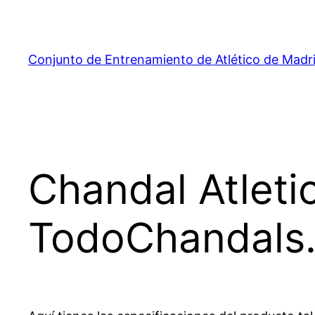
Saltar
al
contenido
Conjunto de Entrenamiento de Atlético de Madr
Chandal Atlet
TodoChandals