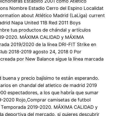
Colchoneras Establito 2001 como Atlético
ions Nombre Estadio Cerro del Espino Localidat
ormation about Atlético Madrid (LaLiga) current
Madrid Napa United 11B Red 2011 Boys
mbre tus productos de chándal y artículos
a 2019-2020. MÁXIMA CALIDAD y MÁXIMA
ada 2019/2020 de la línea DRI-FIT Strike en
 Club 2018-2019 agosto 24, 2018 0 Por
19 creada por New Balance sigue la línea marcada
d buena y precio bajísimo te están esperando.
ios en chandal del atletico de madrid 2019
000 espectadores, a los que habría que sumar
19-2020 Rojo,Comprar camisetas de futbol
egro Temporada 2019-2020. MÁXIMA CALIDAD y
eportiva del mercado, si quieres descubrir